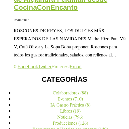
CocinaConEncanto
03/01/2013
ROSCONES DE REYES, LOS DULCES MÁS
ESPERADOS DE LAS NAVIDADES Madre Hizo Pan, Vía
V, Café Oliver y La Sopa Boba proponen Roscones para
todos los gustos: tradicionales, salados, con rellenos al…
0
Facebook
Twitter
Pinterest
Email
CATEGORÍAS
Colaboradores
(88)
Eventos
(710)
IA Gastro Práctica
(8)
Libros
(19)
Noticias
(796)
Producciones
(126)
Restaurantes y Hoteles con encanto
(149)