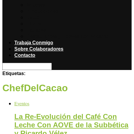
Noticias
Producciones
Salud
Libros
Titulares
Restaurantes y Hoteles con encanto
Trabaja Conmigo
Sobre Colaboradores
Contacto
Etiquetas:
ChefDelCacao
Eventos
La Re-Evolución del Café Con
Leche Con AOVE de la Subbética
y Ricardo Vélez