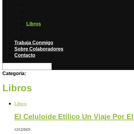
Noticias
Producciones
Salud
Libros
Titulares
Restaurantes y Hoteles con encanto
Trabaja Conmigo
Sobre Colaboradores
Contacto
Categoria:
Libros
Libros
El Celuloide Etílico Un Viaje Por E
12/12/2025