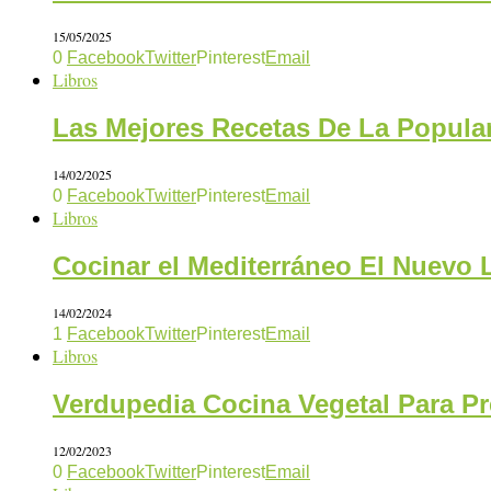
15/05/2025
0
Facebook
Twitter
Pinterest
Email
Libros
Las Mejores Recetas De La Popula
14/02/2025
0
Facebook
Twitter
Pinterest
Email
Libros
Cocinar el Mediterráneo El Nuevo 
14/02/2024
1
Facebook
Twitter
Pinterest
Email
Libros
Verdupedia Cocina Vegetal Para P
12/02/2023
0
Facebook
Twitter
Pinterest
Email