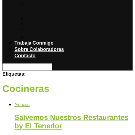
Noticias
Producciones
Salud
Libros
Titulares
Restaurantes y Hoteles con encanto
Trabaja Conmigo
Sobre Colaboradores
Contacto
Etiquetas:
Cocineras
Noticias
Salvemos Nuestros Restaurantes
by El Tenedor