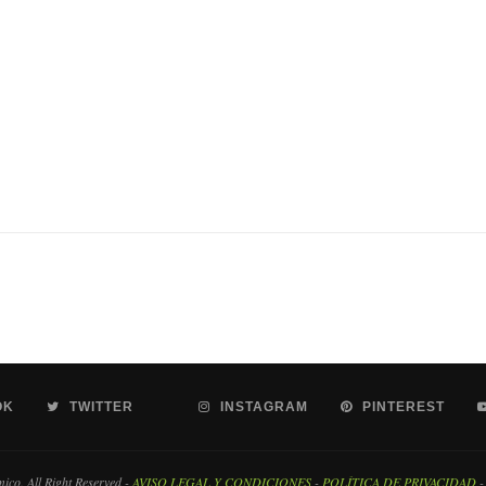
OK
TWITTER
INSTAGRAM
PINTEREST
co. All Right Reserved -
AVISO LEGAL Y CONDICIONES
-
POLÍTICA DE PRIVACIDAD
-