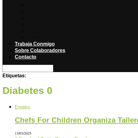
Noticias
Producciones
Salud
Libros
Titulares
Restaurantes y Hoteles con encanto
Trabaja Conmigo
Sobre Colaboradores
Contacto
Etiquetas:
Diabetes 0
Eventos
Chefs For Children Organiza Tall
13/03/2025