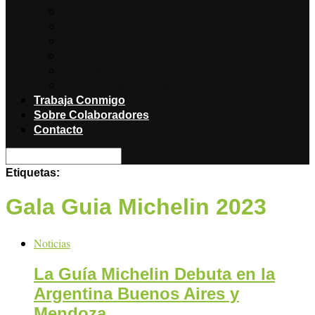
Noticias
Producciones
Salud
Libros
Titulares
Restaurantes y Hoteles con encanto
Trabaja Conmigo
Sobre Colaboradores
Contacto
Etiquetas:
Gala Guia Michelin 2023
Noticias
La Guía Michelin Debuta en la
Argentina Buenos Aires y
Mendoza