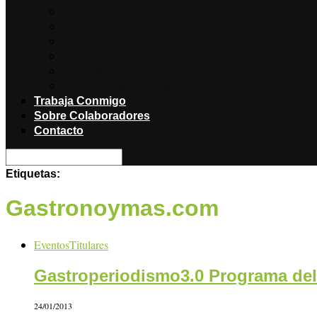
Noticias
Producciones
Salud
Libros
Titulares
Restaurantes y Hoteles con encanto
Trabaja Conmigo
Sobre Colaboradores
Contacto
Etiquetas:
Gastronoymas.com
Eventos
Titulares
Gastroperiodismo3.0 Programa del 
24/01/2013