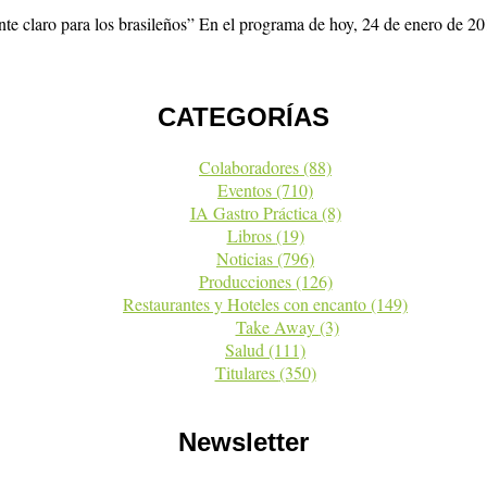
nte claro para los brasileños” En el programa de hoy, 24 de enero de 
CATEGORÍAS
Colaboradores
(88)
Eventos
(710)
IA Gastro Práctica
(8)
Libros
(19)
Noticias
(796)
Producciones
(126)
Restaurantes y Hoteles con encanto
(149)
Take Away
(3)
Salud
(111)
Titulares
(350)
Newsletter