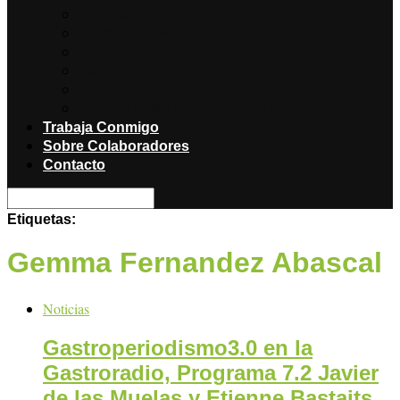
Noticias
Producciones
Salud
Libros
Titulares
Restaurantes y Hoteles con encanto
Trabaja Conmigo
Sobre Colaboradores
Contacto
Etiquetas:
Gemma Fernandez Abascal
Noticias
Gastroperiodismo3.0 en la
Gastroradio, Programa 7.2 Javier
de las Muelas y Etienne Bastaits