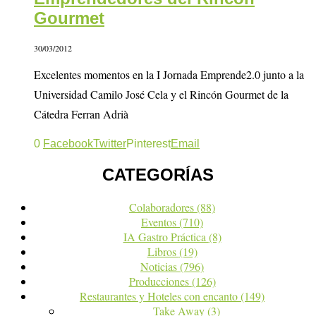
Gourmet
30/03/2012
Excelentes momentos en la I Jornada Emprende2.0 junto a la
Universidad Camilo José Cela y el Rincón Gourmet de la
Cátedra Ferran Adrià
0
Facebook
Twitter
Pinterest
Email
CATEGORÍAS
Colaboradores
(88)
Eventos
(710)
IA Gastro Práctica
(8)
Libros
(19)
Noticias
(796)
Producciones
(126)
Restaurantes y Hoteles con encanto
(149)
Take Away
(3)