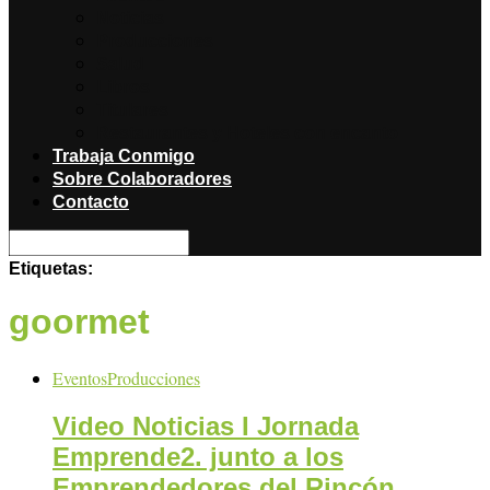
Noticias
Producciones
Salud
Libros
Titulares
Restaurantes y Hoteles con encanto
Trabaja Conmigo
Sobre Colaboradores
Contacto
Etiquetas:
goormet
Eventos
Producciones
Video Noticias I Jornada
Emprende2. junto a los
Emprendedores del Rincón