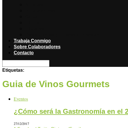
Noticias
Producciones
Salud
Libros
Titulares
Restaurantes y Hoteles con encanto
Trabaja Conmigo
Sobre Colaboradores
Contacto
Etiquetas:
Guia de Vinos Gourmets
Eventos
¿Cómo será la Gastronomía en el 
27/12/2017