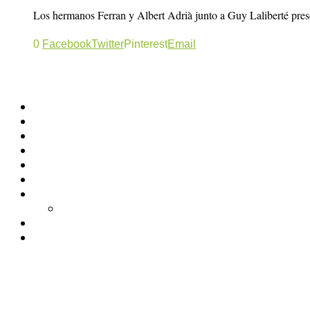
Los hermanos Ferran y Albert Adrià junto a Guy Laliberté pre
0
Facebook
Twitter
Pinterest
Email