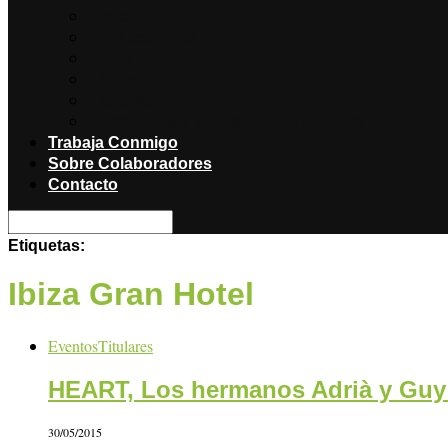
Noticias
Producciones
Salud
Libros
Titulares
Restaurantes y Hoteles con encanto
Trabaja Conmigo
Sobre Colaboradores
Contacto
Etiquetas:
Ibiza Gran Hotel
Eventos
Titulares
HEART, Los hermanos Adrià y Guy 
30/05/2015