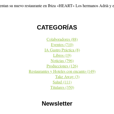
sentan su nuevo restaurante en Ibiza «HEART» Los hermanos Adrià y el
CATEGORÍAS
Colaboradores
(88)
Eventos
(710)
IA Gastro Práctica
(8)
Libros
(19)
Noticias
(796)
Producciones
(126)
Restaurantes y Hoteles con encanto
(149)
Take Away
(3)
Salud
(111)
Titulares
(350)
Newsletter