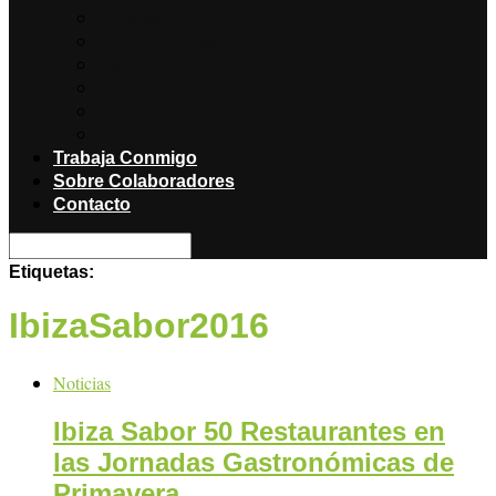
Noticias
Producciones
Salud
Libros
Titulares
Restaurantes y Hoteles con encanto
Trabaja Conmigo
Sobre Colaboradores
Contacto
Etiquetas:
IbizaSabor2016
Noticias
Ibiza Sabor 50 Restaurantes en
las Jornadas Gastronómicas de
Primavera