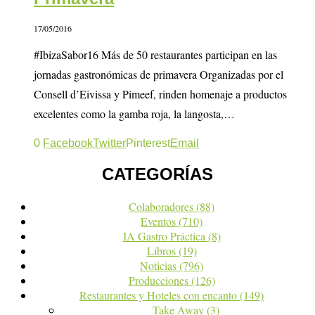
17/05/2016
#IbizaSabor16 Más de 50 restaurantes participan en las
jornadas gastronómicas de primavera Organizadas por el
Consell d’Eivissa y Pimeef, rinden homenaje a productos
excelentes como la gamba roja, la langosta,…
0
Facebook
Twitter
Pinterest
Email
CATEGORÍAS
Colaboradores
(88)
Eventos
(710)
IA Gastro Práctica
(8)
Libros
(19)
Noticias
(796)
Producciones
(126)
Restaurantes y Hoteles con encanto
(149)
Take Away
(3)