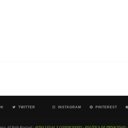
OK
TWITTER
INSTAGRAM
PINTEREST
co. All Right Reserved -
AVISO LEGAL Y CONDICIONES
-
POLÍTICA DE PRIVACIDAD
-