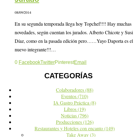
08/09/2014
En su segunda temporada llega hoy Topchef!!!! Hay muchas
novedades, según cuentan los jurados. Alberto Chicote y Susi
Díaz, como en la pasada edición pero……Yayo Daporta es el
nuevo integrante!!!…
0
Facebook
Twitter
Pinterest
Email
CATEGORÍAS
Colaboradores
(88)
Eventos
(710)
IA Gastro Práctica
(8)
Libros
(19)
Noticias
(796)
Producciones
(126)
Restaurantes y Hoteles con encanto
(149)
Take Away
(3)