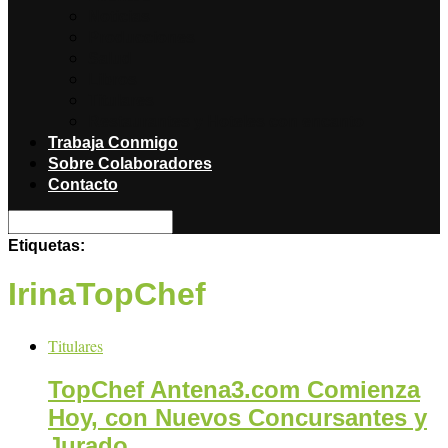
Noticias
Producciones
Salud
Libros
Titulares
Restaurantes y Hoteles con encanto
Trabaja Conmigo
Sobre Colaboradores
Contacto
Etiquetas:
IrinaTopChef
Titulares
TopChef Antena3.com Comienza
Hoy, con Nuevos Concursantes y
Jurado