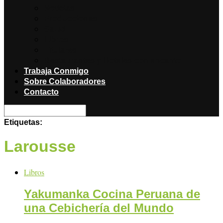
Noticias
Producciones
Salud
Libros
Titulares
Restaurantes y Hoteles con encanto
Trabaja Conmigo
Sobre Colaboradores
Contacto
Etiquetas:
Larousse
Libros
Yakumanka Cocina Peruana de
una Cebichería del Mundo