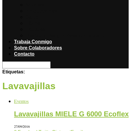
Noticias
Producciones
Salud
Libros
Titulares
Restaurantes y Hoteles con encanto
Trabaja Conmigo
Sobre Colaboradores
Contacto
Etiquetas:
Lavavajillas
Eventos
Lavavajillas MIELE G 6000 Ecoflex
27/09/2016