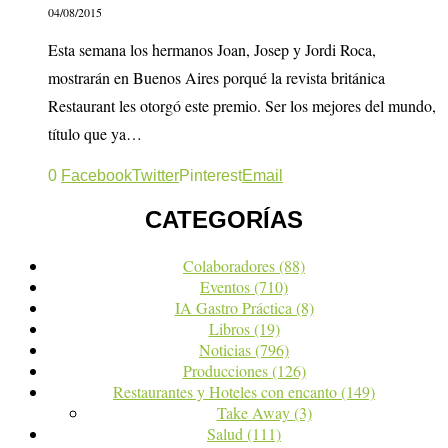
04/08/2015
Esta semana los hermanos Joan, Josep y Jordi Roca,
mostrarán en Buenos Aires porqué la revista británica
Restaurant les otorgó este premio. Ser los mejores del mundo,
título que ya…
0
Facebook
Twitter
Pinterest
Email
CATEGORÍAS
Colaboradores
(88)
Eventos
(710)
IA Gastro Práctica
(8)
Libros
(19)
Noticias
(796)
Producciones
(126)
Restaurantes y Hoteles con encanto
(149)
Take Away
(3)
Salud
(111)