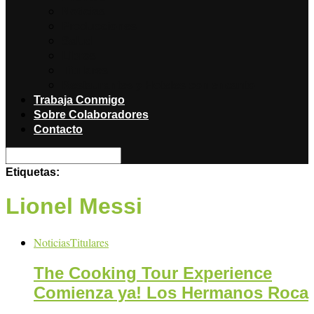
Noticias
Producciones
Salud
Libros
Titulares
Restaurantes y Hoteles con encanto
Trabaja Conmigo
Sobre Colaboradores
Contacto
Etiquetas:
Lionel Messi
Noticias
Titulares
The Cooking Tour Experience
Comienza ya! Los Hermanos Roca