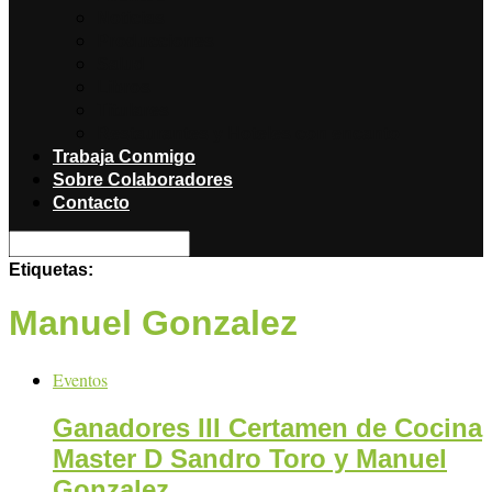
Noticias
Producciones
Salud
Libros
Titulares
Restaurantes y Hoteles con encanto
Trabaja Conmigo
Sobre Colaboradores
Contacto
Etiquetas:
Manuel Gonzalez
Eventos
Ganadores III Certamen de Cocina
Master D Sandro Toro y Manuel
Gonzalez