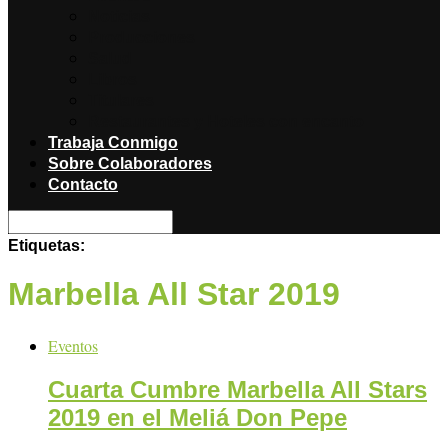
Noticias
Producciones
Salud
Libros
Titulares
Restaurantes y Hoteles con encanto
Trabaja Conmigo
Sobre Colaboradores
Contacto
Etiquetas:
Marbella All Star 2019
Eventos
Cuarta Cumbre Marbella All Stars
2019 en el Meliá Don Pepe