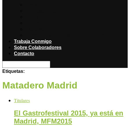
Noticias
Producciones
Salud
Libros
Titulares
Restaurantes y Hoteles con encanto
Trabaja Conmigo
Sobre Colaboradores
Contacto
Etiquetas:
Matadero Madrid
Titulares
El Gastrofestival 2015, ya está en
Madrid, MFM2015