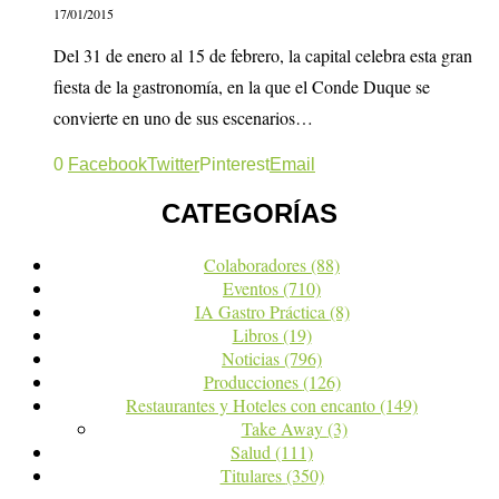
17/01/2015
Del 31 de enero al 15 de febrero, la capital celebra esta gran
fiesta de la gastronomía, en la que el Conde Duque se
convierte en uno de sus escenarios…
0
Facebook
Twitter
Pinterest
Email
CATEGORÍAS
Colaboradores
(88)
Eventos
(710)
IA Gastro Práctica
(8)
Libros
(19)
Noticias
(796)
Producciones
(126)
Restaurantes y Hoteles con encanto
(149)
Take Away
(3)
Salud
(111)
Titulares
(350)