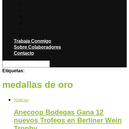
Noticias
Producciones
Salud
Libros
Titulares
Restaurantes y Hoteles con encanto
Trabaja Conmigo
Sobre Colaboradores
Contacto
Etiquetas:
medallas de oro
Noticias
Anecoop Bodegas Gana 12
nuevos Trofeos en Berliner Wein
Trophy