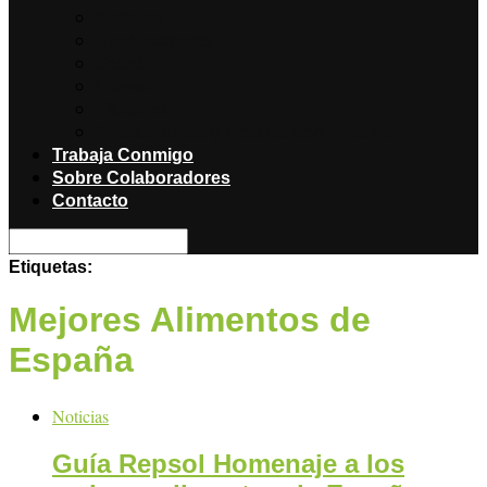
Noticias
Producciones
Salud
Libros
Titulares
Restaurantes y Hoteles con encanto
Trabaja Conmigo
Sobre Colaboradores
Contacto
Etiquetas:
Mejores Alimentos de
España
Noticias
Guía Repsol Homenaje a los