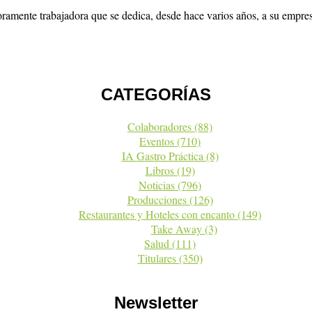
doramente trabajadora que se dedica, desde hace varios años, a su empr
CATEGORÍAS
Colaboradores
(88)
Eventos
(710)
IA Gastro Práctica
(8)
Libros
(19)
Noticias
(796)
Producciones
(126)
Restaurantes y Hoteles con encanto
(149)
Take Away
(3)
Salud
(111)
Titulares
(350)
Newsletter