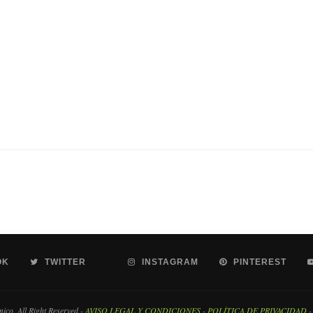
OK
TWITTER
INSTAGRAM
PINTEREST
co. All Right Reserved -
AVISO LEGAL Y CONDICIONES
-
POLÍTICA DE PRIVACIDAD
-