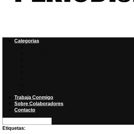
Categorias
Colaboradores
Eventos
Noticias
Producciones
Salud
Libros
Titulares
Restaurantes y Hoteles con encanto
Trabaja Conmigo
Sobre Colaboradores
Contacto
Etiquetas: