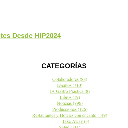
ntes Desde HIP2024
CATEGORÍAS
Colaboradores
(88)
Eventos
(710)
IA Gastro Práctica
(8)
Libros
(19)
Noticias
(796)
Producciones
(126)
Restaurantes y Hoteles con encanto
(149)
Take Away
(3)
Salud
(111)