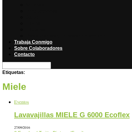
Noticias
Producciones
Salud
Libros
Titulares
Restaurantes y Hoteles con encanto
Trabaja Conmigo
Sobre Colaboradores
Contacto
Etiquetas:
Miele
Eventos
Lavavajillas MIELE G 6000 Ecoflex
27/09/2016