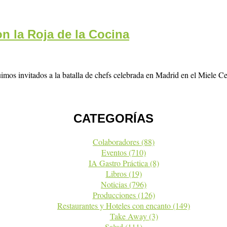
on la Roja de la Cocina
imos invitados a la batalla de chefs celebrada en Madrid en el Miele 
CATEGORÍAS
Colaboradores
(88)
Eventos
(710)
IA Gastro Práctica
(8)
Libros
(19)
Noticias
(796)
Producciones
(126)
Restaurantes y Hoteles con encanto
(149)
Take Away
(3)
Salud
(111)