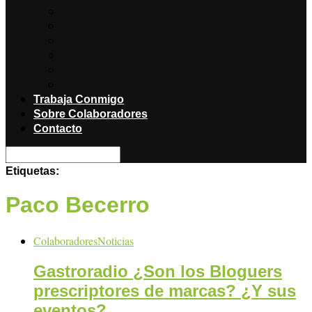
Noticias
Producciones
Salud
Libros
Titulares
Restaurantes y Hoteles con encanto
Trabaja Conmigo
Sobre Colaboradores
Contacto
Etiquetas:
Paco Becerro
Colaboradores
Noticias
Gastroradio ¿Son los Bloguers
prescriptores de marcas? ¿Y sus
eventos?