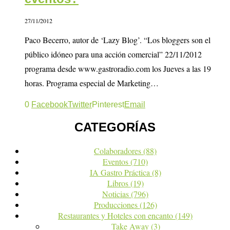
27/11/2012
Paco Becerro, autor de ‘Lazy Blog’. “Los bloggers son el
público idóneo para una acción comercial” 22/11/2012
programa desde www.gastroradio.com los Jueves a las 19
horas. Programa especial de Marketing…
0
Facebook
Twitter
Pinterest
Email
CATEGORÍAS
Colaboradores
(88)
Eventos
(710)
IA Gastro Práctica
(8)
Libros
(19)
Noticias
(796)
Producciones
(126)
Restaurantes y Hoteles con encanto
(149)
Take Away
(3)