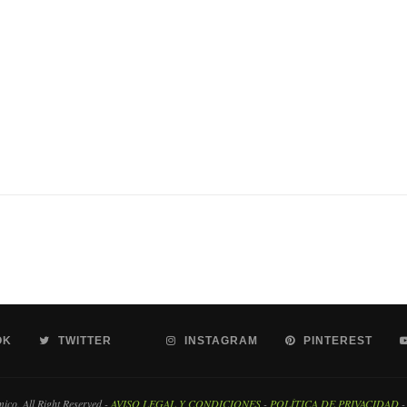
OK
TWITTER
INSTAGRAM
PINTEREST
co. All Right Reserved -
AVISO LEGAL Y CONDICIONES
-
POLÍTICA DE PRIVACIDAD
-