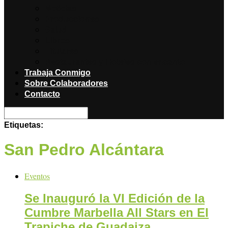
Noticias
Producciones
Salud
Libros
Titulares
Restaurantes y Hoteles con encanto
Trabaja Conmigo
Sobre Colaboradores
Contacto
Etiquetas:
San Pedro Alcántara
Eventos
Se Inauguró la VI Edición de la
Cumbre Marbella All Stars en El
Trapiche de Guadaiza