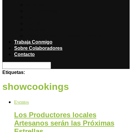
Noticias
Producciones
Salud
Libros
Titulares
Restaurantes y Hoteles con encanto
Trabaja Conmigo
Sobre Colaboradores
Contacto
Etiquetas:
showcookings
Eventos
Los Productores locales
Artesanos serán las Próximas
Estrellas