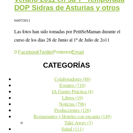
DOP Sidras de Asturias y otros
04/07/2011
Las fotos han sido tomadas por PetitSeMaman durante el
curso de los días 28 de Junio al 1º de Julio de 2o11
0
Facebook
Twitter
Pinterest
Email
CATEGORÍAS
Colaboradores
(88)
Eventos
(710)
IA Gastro Práctica
(8)
Libros
(19)
Noticias
(796)
Producciones
(126)
Restaurantes y Hoteles con encanto
(149)
Take Away
(3)
Salud
(111)