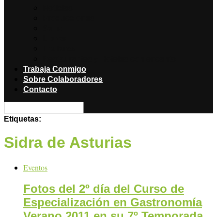
Noticias
Producciones
Salud
Libros
Titulares
Restaurantes y Hoteles con encanto
Trabaja Conmigo
Sobre Colaboradores
Contacto
Etiquetas:
Sidra de Asturias
Eventos
Fotos del 2º día del Curso de
Especialización en Gastronomía
Verano 2011 en su 7º Temporada