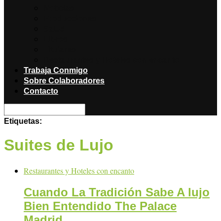
Noticias
Producciones
Salud
Libros
Titulares
Restaurantes y Hoteles con encanto
Trabaja Conmigo
Sobre Colaboradores
Contacto
Etiquetas:
Suites de Lujo
Restaurantes y Hoteles con encanto
Cuando La Tradición Sabe A lujo
Bien Entendido The Palace
Madrid