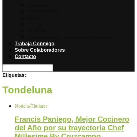
Noticias
Producciones
Salud
Libros
Titulares
Restaurantes y Hoteles con encanto
Trabaja Conmigo
Sobre Colaboradores
Contacto
Etiquetas:
Tondeluna
Noticias
Titulares
Francis Paniego, Mejor Cocinero
del Año por su trayectoria Chef
Millesime By Cruzcampo