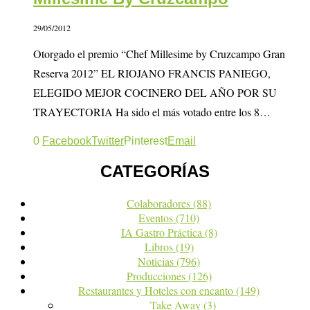
29/05/2012
Otorgado el premio “Chef Millesime by Cruzcampo Gran
Reserva 2012” EL RIOJANO FRANCIS PANIEGO,
ELEGIDO MEJOR COCINERO DEL AÑO POR SU
TRAYECTORIA Ha sido el más votado entre los 8…
0
Facebook
Twitter
Pinterest
Email
CATEGORÍAS
Colaboradores
(88)
Eventos
(710)
IA Gastro Práctica
(8)
Libros
(19)
Noticias
(796)
Producciones
(126)
Restaurantes y Hoteles con encanto
(149)
Take Away
(3)