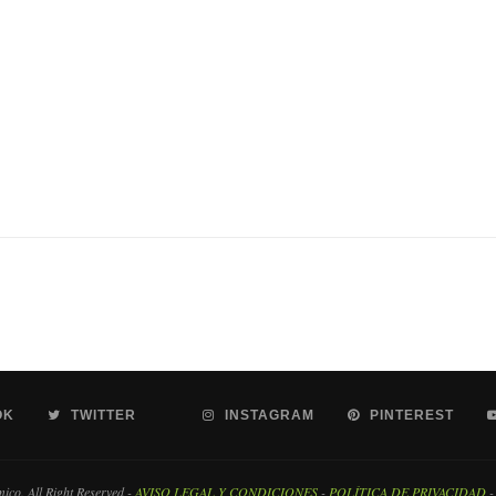
OK
TWITTER
INSTAGRAM
PINTEREST
co. All Right Reserved -
AVISO LEGAL Y CONDICIONES
-
POLÍTICA DE PRIVACIDAD
-