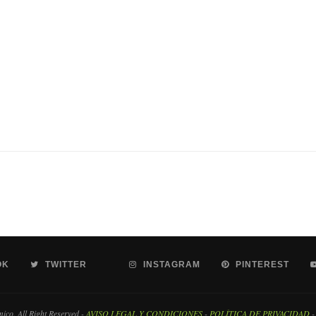
OK
TWITTER
INSTAGRAM
PINTEREST
co. All Right Reserved -
AVISO LEGAL Y CONDICIONES
-
POLÍTICA DE PRIVACIDAD
-