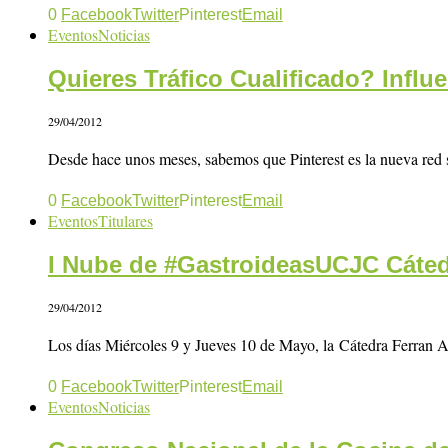
0
Facebook
Twitter
Pinterest
Email
Eventos
Noticias
Quieres Tráfico Cualificado? Influ
29/04/2012
Desde hace unos meses, sabemos que Pinterest es la nueva red
0
Facebook
Twitter
Pinterest
Email
Eventos
Titulares
I Nube de #GastroideasUCJC Cáted
29/04/2012
Los días Miércoles 9 y Jueves 10 de Mayo, la Cátedra Ferran Ad
0
Facebook
Twitter
Pinterest
Email
Eventos
Noticias