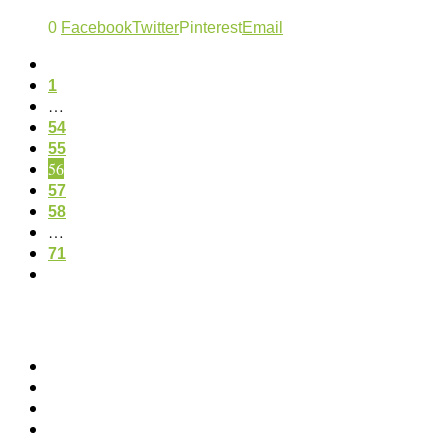
0
Facebook
Twitter
Pinterest
Email
1
…
54
55
56
57
58
…
71