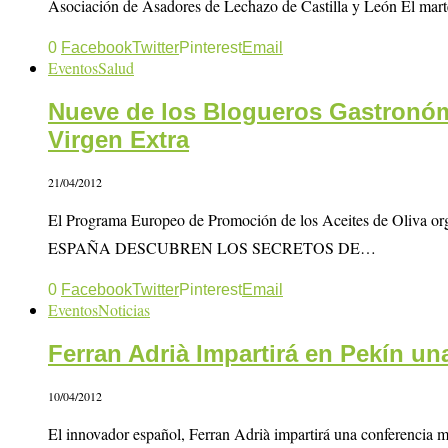
Asociación de Asadores de Lechazo de Castilla y León El mart
0
Facebook
Twitter
Pinterest
Email
Eventos
Salud
Nueve de los Blogueros Gastronóm
Virgen Extra
21/04/2012
El Programa Europeo de Promoción de los Aceites de 
ESPAÑA DESCUBREN LOS SECRETOS DE…
0
Facebook
Twitter
Pinterest
Email
Eventos
Noticias
Ferran Adrià Impartirá en Pekín un
10/04/2012
El innovador español, Ferran Adrià impartirá una conferencia m