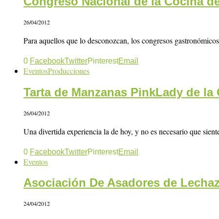
Congreso Nacional de la Cocina d
26/04/2012
Para aquellos que lo desconozcan, los congresos gastronómicos 
0
Facebook
Twitter
Pinterest
Email
Eventos
Producciones
Tarta de Manzanas PinkLady de la C
26/04/2012
Una divertida experiencia la de hoy, y no es necesario que sie
0
Facebook
Twitter
Pinterest
Email
Eventos
Asociación De Asadores de Lechazo
24/04/2012