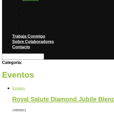
Noticias
Producciones
Salud
Libros
Titulares
Restaurantes y Hoteles con encanto
Trabaja Conmigo
Sobre Colaboradores
Contacto
Categoria:
Eventos
Eventos
Royal Salute Diamond Jubile Blend
13/05/2012