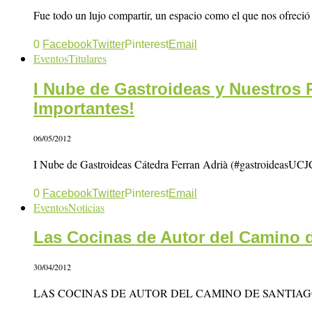
Fue todo un lujo compartir, un espacio como el que nos ofreci
0
Facebook
Twitter
Pinterest
Email
Eventos
Titulares
I Nube de Gastroideas y Nuestros 
Importantes!
06/05/2012
I Nube de Gastroideas Cátedra Ferran Adrià (#gastroideasUCJC
0
Facebook
Twitter
Pinterest
Email
Eventos
Noticias
Las Cocinas de Autor del Camino 
30/04/2012
LAS COCINAS DE AUTOR DEL CAMINO DE SANTIAGO El próximo 