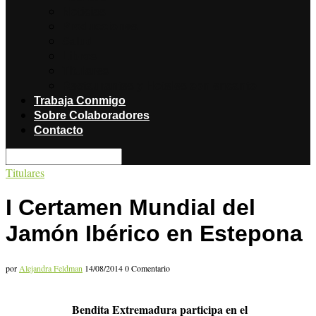
Noticias
Producciones
Salud
Libros
Titulares
Restaurantes y Hoteles con encanto
Trabaja Conmigo
Sobre Colaboradores
Contacto
Titulares
I Certamen Mundial del
Jamón Ibérico en Estepona
por
Alejandra Feldman
14/08/2014
0 Comentario
Bendita Extremadura participa en el