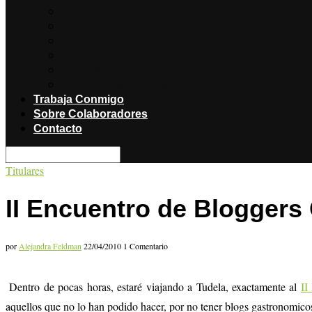
Noticias
Producciones
Salud
Libros
Titulares
Restaurantes y Hoteles con encanto
Trabaja Conmigo
Sobre Colaboradores
Contacto
Titulares
II Encuentro de Blogger
por
Alejandra Feldman
22/04/2010
1 Comentario
Dentro de pocas horas, estaré viajando a Tudela, exactamente al
II
aquellos que no lo han podido hacer, por no tener blogs gastronomicos