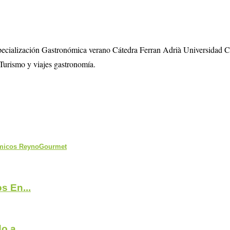
specialización Gastronómica verano Cátedra Ferran Adrià Universidad 
Turismo y viajes gastronomía.
nomicos ReynoGourmet
s En...
 a...