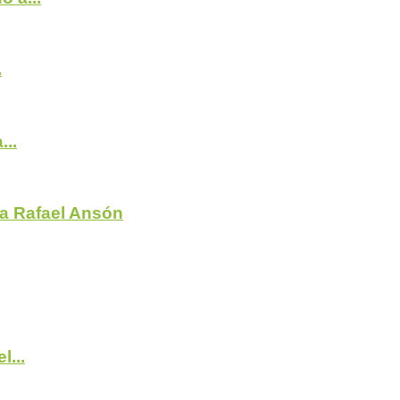
.
...
ta Rafael Ansón
l...