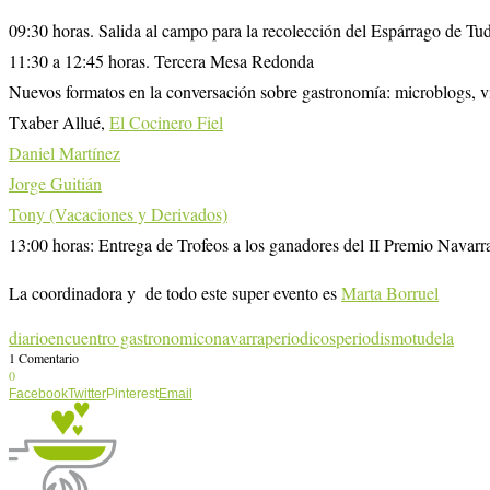
09:30 horas. Salida al campo para la recolección del Espárrago de Tud
11:30 a 12:45 horas. Tercera Mesa Redonda
Nuevos formatos en la conversación sobre gastronomía: microblogs, vi
Txaber Allué,
El Cocinero Fiel
Daniel Martínez
Jorge Guitián
Tony (Vacaciones y Derivados)
13:00 horas: Entrega de Trofeos a los ganadores del II Premio Nava
La coordinadora y de todo este super evento es
Marta Borruel
diario
encuentro gastronomico
navarra
periodicos
periodismo
tudela
1 Comentario
0
Facebook
Twitter
Pinterest
Email