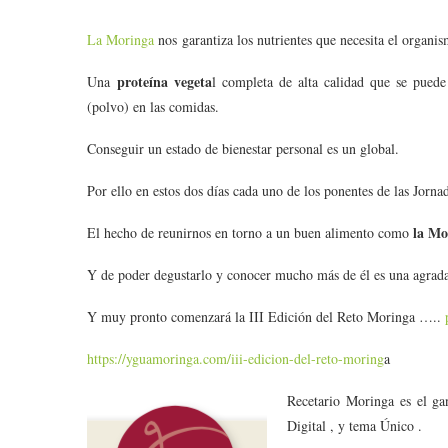
La Moringa
nos garantiza los nutrientes que necesita el organi
proteína vegeta
Una
l completa de alta calidad que se pued
(polvo) en las comidas.
Conseguir un estado de bienestar personal es un global.
Por ello en estos dos días cada uno de los ponentes de las Jorna
la Mo
El hecho de reunirnos en torno a un buen alimento como
Y de poder degustarlo y conocer mucho más de él es una agrada
Y muy pronto comenzará la III Edición del Reto Moringa …..
https://yguamoringa.com/iii-edicion-del-reto-moring
a
Recetario Moringa es el ga
Digital , y tema Único .