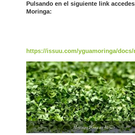
Pulsando en el siguiente link accedes
Moringa:
https://issuu.com/yguamoringa/docs
Moringa YGua en Hojas