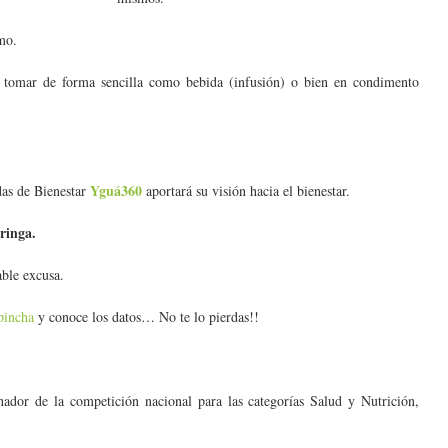
smo.
e tomar de forma sencilla como bebida (infusión) o bien en condimento
Yguá360
das de Bienestar
aportará su visión hacia el bienestar.
ringa.
ble excusa.
pincha
y conoce los datos… No te lo pierdas!!
nador de la competición nacional para las categorías Salud y Nutrición,