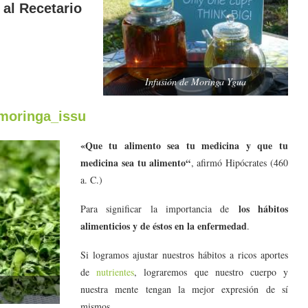
 al Recetario
Infusión de Moringa Ygua
/moringa_issu
«Que tu alimento sea tu medicina y que tu
medicina sea tu alimento“
, afirmó Hipócrates (460
a. C.)
los hábitos
Para significar la importancia de
alimenticios y de éstos en la enfermedad
.
Si logramos ajustar nuestros hábitos a ricos aportes
de
nutrientes
, lograremos que nuestro cuerpo y
nuestra mente tengan la mejor expresión de sí
mismos.