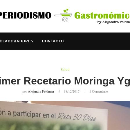
COLABORADORES
CONTACTO
Salud
imer Recetario Moringa Y
por
Alejandra Feldman
18/12/2017
1 Comentario