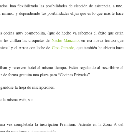
os, han flexibilizado las posibilidades de elección de asistencia, a uno,
tu mismo, y dependiendo tus posibilidades elijas que es lo que más te hace
na cocina muy cosmopolita, (que de hecho ya sabemos el éxito que están
s les chiflan las croquetas de
Nacho Manzano
, en esa nueva terraza que
ómicos! y el Arroz con leche de
Casa Gerardo
, que también ha abierto hace
riban y reserven hotel al mismo tiempo. Están regalando al suscribirse al
ir de forma gratuita una plaza para “Cocinas Privadas”
gándose la hoja de inscripciones.
de la misma web, son
una vez completada la inscripción Premium. Asiento en la Zona A del
zona de reuniones y documentación.