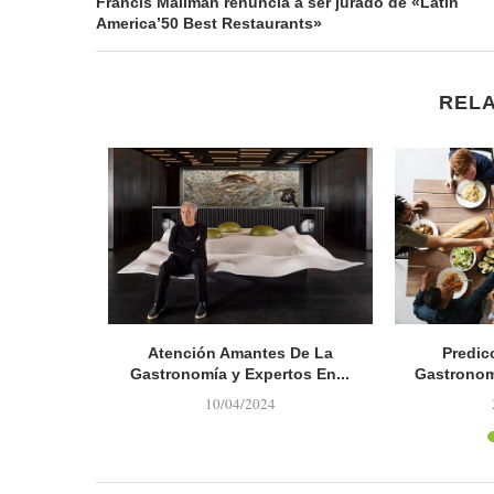
Francis Mallman renuncia a ser jurado de «Latin
America’50 Best Restaurants»
REL
nte de la
Atención Amantes De La
Predic
ana de...
Gastronomía y Expertos En...
Gastronom
10/04/2024