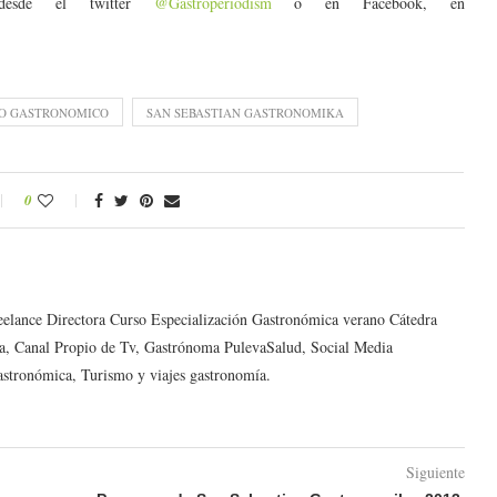
 desde el twitter
@Gastroperiodism
o en Facebook, en
MO GASTRONOMICO
SAN SEBASTIAN GASTRONOMIKA
0
reelance Directora Curso Especialización Gastronómica verano Cátedra
a, Canal Propio de Tv, Gastrónoma PulevaSalud, Social Media
astronómica, Turismo y viajes gastronomía.
Siguiente