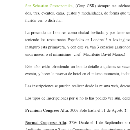
San Sebastian Gastronomika
, (Grup GSR) siempre tan adelantad
dos, tres, eventos, catas, gustos y modalidades, de forma que 
ilusión ver, o disfrutar.
La presencia de Londres como ciudad invitada, y por tener u
teniendo los restaurantes Españoles en Londres!! A los inglese
inauguró esta primavera, y con este ya van 3 espacios gastron
unos meses, o el mismísimo chef Madrileño David Muñoz!
Este año, están ofreciendo un bonito detalle a quienes se susc
evento, y hacer la reserva de hotel en el mismo momento, inclu
Las inscripciones se pueden realizar desde la misma web, descar
Los tipos de Inscripciones por si no lo has podido ver aún, des
Premium Congreso Alta
: 300€ Solo hasta el 31 de Agosto!!!
Normal Congreso Alta
: 375€ Desde el 1 de Septiembre o 
Auditorio, acceso a Zona de Congresista, con degustaciones y 