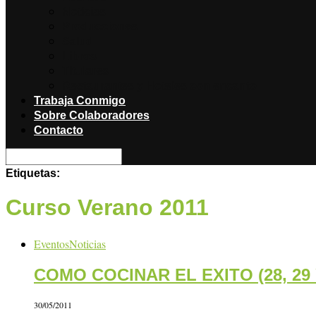
Noticias
Producciones
Salud
Libros
Titulares
Restaurantes y Hoteles con encanto
Trabaja Conmigo
Sobre Colaboradores
Contacto
Etiquetas:
Curso Verano 2011
Eventos
Noticias
COMO COCINAR EL EXITO (28, 29 Y 
30/05/2011