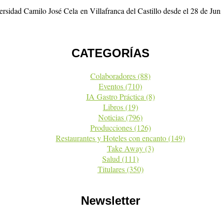
sidad Camilo José Cela en Villafranca del Castillo desde el 28 de Ju
CATEGORÍAS
Colaboradores
(88)
Eventos
(710)
IA Gastro Práctica
(8)
Libros
(19)
Noticias
(796)
Producciones
(126)
Restaurantes y Hoteles con encanto
(149)
Take Away
(3)
Salud
(111)
Titulares
(350)
Newsletter