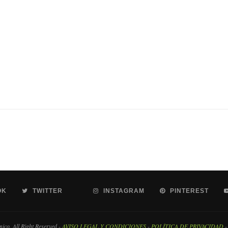
OK
TWITTER
INSTAGRAM
PINTEREST
co. All Right Reserved -
AVISO LEGAL Y CONDICIONES
-
POLÍTICA DE PRIVACIDAD
-