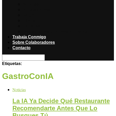
Noticias
Producciones
Salud
Libros
Titulares
Restaurantes y Hoteles con encanto
Trabaja Conmigo
Sobre Colaboradores
Contacto
Etiquetas:
GastroConIA
Noticias
La IA Ya Decide Qué Restaurante
Recomendarte Antes Que Lo
Busques Tú