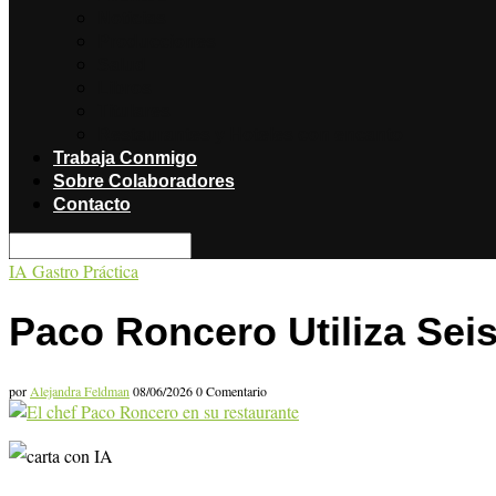
Noticias
Producciones
Salud
Libros
Titulares
Restaurantes y Hoteles con encanto
Trabaja Conmigo
Sobre Colaboradores
Contacto
IA Gastro Práctica
Paco Roncero Utiliza Sei
por
Alejandra Feldman
08/06/2026
0 Comentario