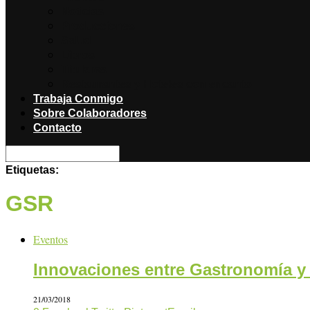
Noticias
Producciones
Salud
Libros
Titulares
Restaurantes y Hoteles con encanto
Trabaja Conmigo
Sobre Colaboradores
Contacto
Etiquetas:
GSR
Eventos
Innovaciones entre Gastronomía y
21/03/2018