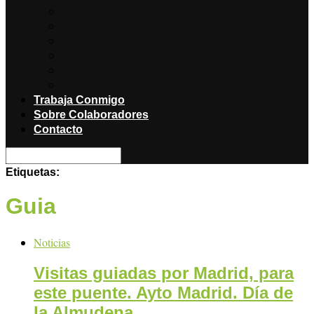
Noticias
Producciones
Salud
Libros
Titulares
Restaurantes y Hoteles con encanto
Trabaja Conmigo
Sobre Colaboradores
Contacto
Etiquetas:
Guia
Noticias
Visitas guiadas por Madrid, para
este puente. Ayto Madrid. Día de
la Almudena