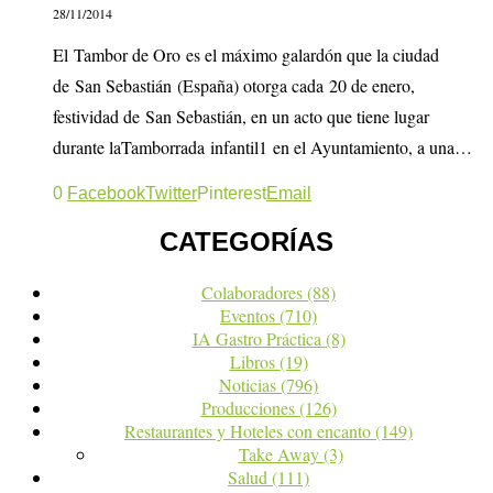
28/11/2014
El Tambor de Oro es el máximo galardón que la ciudad
de San Sebastián (España) otorga cada 20 de enero,
festividad de San Sebastián, en un acto que tiene lugar
durante laTamborrada infantil1 en el Ayuntamiento, a una…
0
Facebook
Twitter
Pinterest
Email
CATEGORÍAS
Colaboradores
(88)
Eventos
(710)
IA Gastro Práctica
(8)
Libros
(19)
Noticias
(796)
Producciones
(126)
Restaurantes y Hoteles con encanto
(149)
Take Away
(3)
Salud
(111)