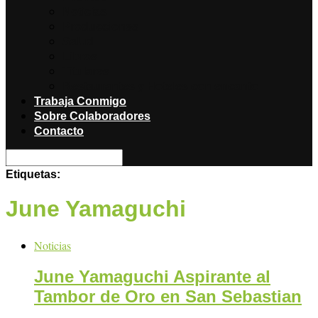
Noticias
Producciones
Salud
Libros
Titulares
Restaurantes y Hoteles con encanto
Trabaja Conmigo
Sobre Colaboradores
Contacto
Etiquetas:
June Yamaguchi
Noticias
June Yamaguchi Aspirante al
Tambor de Oro en San Sebastian