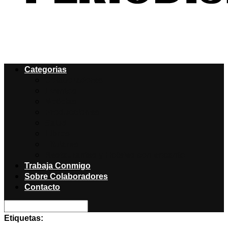
Categorias
Colaboradores
Eventos
Noticias
Producciones
Salud
Libros
Titulares
Restaurantes y Hoteles con encanto
Trabaja Conmigo
Sobre Colaboradores
Contacto
Etiquetas: