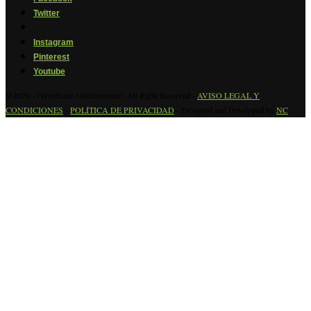
Twitter
Instagram
Pinterest
Youtube
@2026 - Periodismo Gastronomico. All Right Reserved -
AVISO LEGAL Y
CONDICIONES
-
POLÍTICA DE PRIVACIDAD
- Designed and Developed by
NC