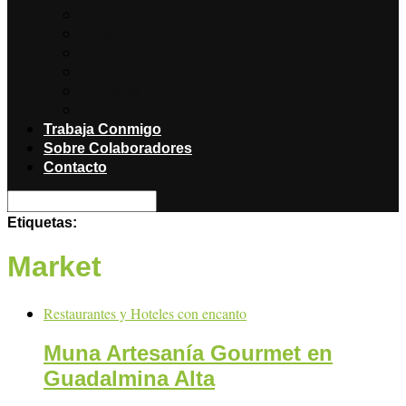
Noticias
Producciones
Salud
Libros
Titulares
Restaurantes y Hoteles con encanto
Trabaja Conmigo
Sobre Colaboradores
Contacto
Etiquetas:
Market
Restaurantes y Hoteles con encanto
Muna Artesanía Gourmet en
Guadalmina Alta